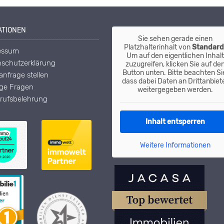
ATIONEN
Sie sehen gerade einen
Platzhalterinhalt von
Standar
essum
Um auf den eigentlichen Inhalt
schutzerklärung
zuzugreifen, klicken Sie auf de
Button unten. Bitte beachten Si
nfrage stellen
dass dabei Daten an Drittanbiet
ige Fragen
weitergegeben werden.
rufsbelehrung
Inhalt entsperren
Weitere Informationen