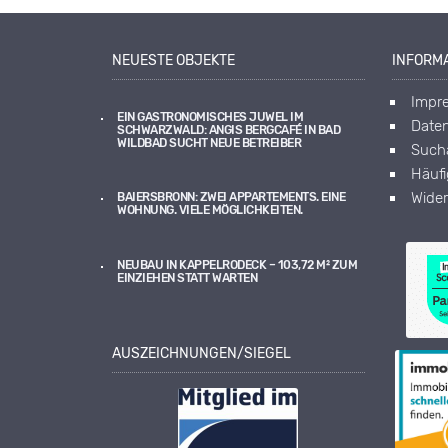
NEUESTE OBJEKTE
INFORM
Impr
EIN GASTRONOMISCHES JUWEL IM
Daten
SCHWARZWALD: ANGIS BERGCAFÉ IN BAD
WILDBAD SUCHT NEUE BETREIBER
Sucha
Häuf
Wider
BAIERSBRONN: ZWEI APPARTEMENTS. EINE
WOHNUNG. VIELE MÖGLICHKEITEN.
NEUBAU IN KAPPELRODECK – 103,72 M² ZUM
EINZIEHEN STATT WARTEN
AUSZEICHNUNGEN/SIEGEL