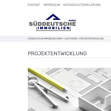
Direkt zum Inhalt springen
KONTAKT
IMPRESSUM
DATENSCHUTZERKLÄRUNG
SÜDDEUTSCHE IMMOBILIEN GMBH
>
LEISTUNGEN
>
PROJEKTENTWICKLUNG
PROJEKTENTWICKLUNG