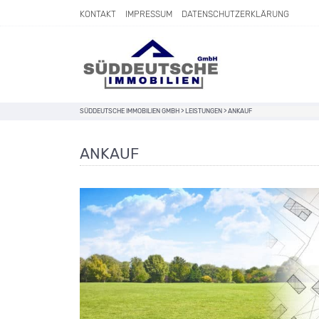
Direkt zum Inhalt springen
KONTAKT
IMPRESSUM
DATENSCHUTZERKLÄRUNG
SÜDDEUTSCHE IMMOBILIEN GMBH
>
LEISTUNGEN
>
ANKAUF
ANKAUF