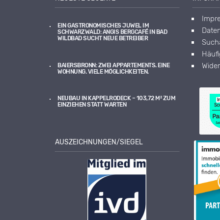
Impr
EIN GASTRONOMISCHES JUWEL IM
Daten
SCHWARZWALD: ANGIS BERGCAFÉ IN BAD
WILDBAD SUCHT NEUE BETREIBER
Sucha
Häuf
Wider
BAIERSBRONN: ZWEI APPARTEMENTS. EINE
WOHNUNG. VIELE MÖGLICHKEITEN.
NEUBAU IN KAPPELRODECK – 103,72 M² ZUM
EINZIEHEN STATT WARTEN
AUSZEICHNUNGEN/SIEGEL