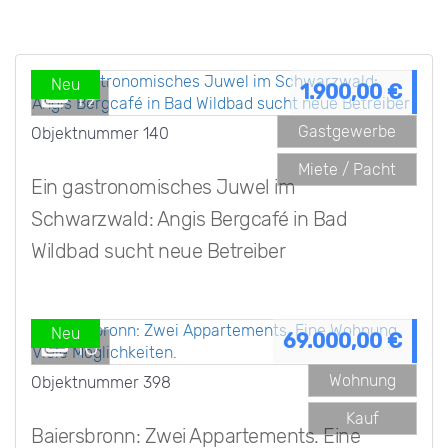
Neu
1.900,00 €
19
Gastgewerbe
Objektnummer
140
Miete / Pacht
Ein gastronomisches Juwel im
Schwarzwald: Angis Bergcafé in Bad
Wildbad sucht neue Betreiber
Neu
69.000,00 €
10
Wohnung
Objektnummer
398
Kauf
Baiersbronn: Zwei Appartements. Eine