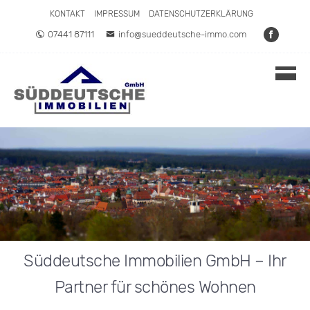
Direkt zum Inhalt springen
KONTAKT
IMPRESSUM
DATENSCHUTZERKLÄRUNG
07441 87111
info@sueddeutsche-immo.com
Süddeutsche Immobilien GmbH – Ihr
Partner für schönes Wohnen