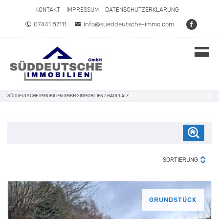
Direkt zum Inhalt springen
KONTAKT
IMPRESSUM
DATENSCHUTZERKLÄRUNG
07441 87111
info@sueddeutsche-immo.com
SÜDDEUTSCHE IMMOBILIEN GMBH
>
IMMOBILIEN
>
BAUPLATZ
SORTIERUNG
GRUNDSTÜCK