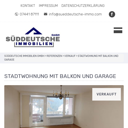
Direkt zum Inhalt springen
KONTAKT
IMPRESSUM
DATENSCHUTZERKLÄRUNG
07441 87111
info@sueddeutsche-immo.com
SÜDDEUTSCHE IMMOBILIEN GMBH
>
REFERENZEN
>
VERKAUF
>
STADTWOHNUNG MIT BALKON UND
GARAGE
STADTWOHNUNG MIT BALKON UND GARAGE
VERKAUFT