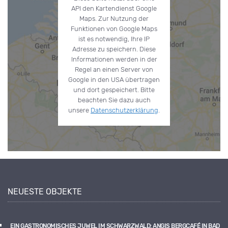
API den Kartendienst Google
Maps. Zur Nutzung der
Funktionen von Google Maps
ist es notwendig, Ihre IP
Adresse zu speichern. Diese
Informationen werden in der
Regel an einen Server von
Google in den USA übertragen
und dort gespeichert. Bitte
beachten Sie dazu auch
unsere
Datenschutzerklärung
.
NEUESTE OBJEKTE
EIN GASTRONOMISCHES JUWEL IM SCHWARZWALD: ANGIS BERGCAFÉ IN BAD