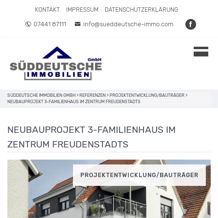
Direkt zum Inhalt springen
KONTAKT
IMPRESSUM
DATENSCHUTZERKLÄRUNG
07441 87111
info@sueddeutsche-immo.com
SÜDDEUTSCHE IMMOBILIEN GMBH
>
REFERENZEN
>
PROJEKTENTWICKLUNG/BAUTRÄGER
>
NEUBAUPROJEKT 3-FAMILIENHAUS IM ZENTRUM FREUDENSTADTS
NEUBAUPROJEKT 3-FAMILIENHAUS IM
ZENTRUM FREUDENSTADTS
PROJEKTENTWICKLUNG/BAUTRÄGER