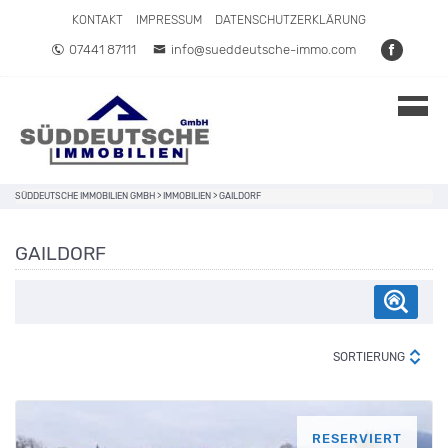
Direkt zum Inhalt springen
KONTAKT
IMPRESSUM
DATENSCHUTZERKLÄRUNG
07441 87111
info@sueddeutsche-immo.com
SÜDDEUTSCHE IMMOBILIEN GMBH
>
IMMOBILIEN
>
GAILDORF
GAILDORF
SORTIERUNG
RESERVIERT